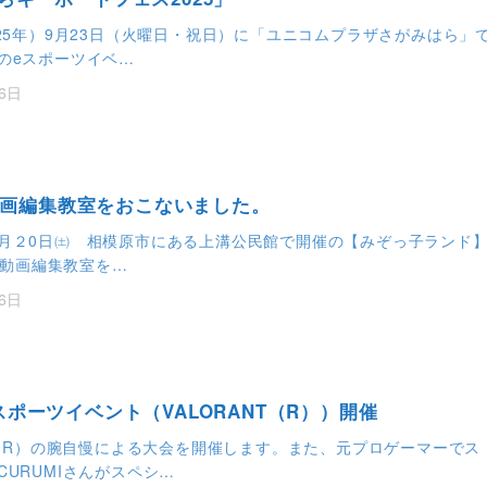
025年）9月23日（火曜日・祝日）に「ユニコムプラザさがみはら」
のeスポーツイベ…
6日
be動画編集教室をおこないました。
月２0日㈯ 相模原市にある上溝公民館で開催の【みぞっ子ランド
be動画編集教室を…
6日
スポーツイベント（VALORANT（R））開催
NT（R）の腕自慢による大会を開催します。また、元プロゲーマーでス
CURUMIさんがスペシ…