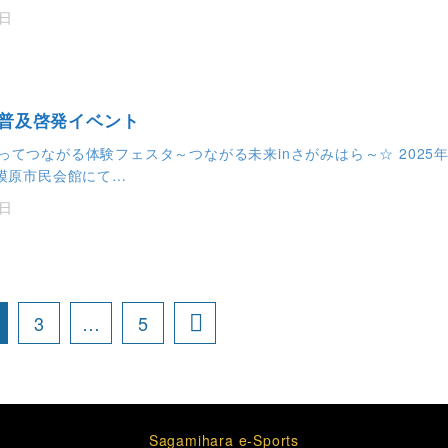
5日
普及啓発イベント
ってつながる体験フェスタ～つながる未来inさがみはら～☆ 2025
相模原市民会館にて…
5日
3
…
5
Sagamihara e-Sports