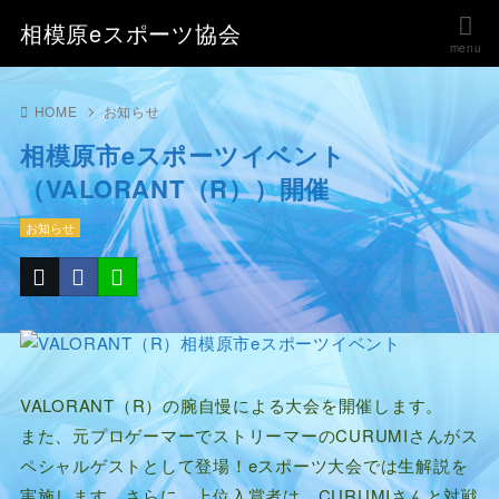
相模原eスポーツ協会
HOME
お知らせ
相模原市eスポーツイベント
（VALORANT（R））開催
お知らせ
VALORANT（R）の腕自慢による大会を開催します。
また、元プロゲーマーでストリーマーのCURUMIさんがス
ペシャルゲストとして登場！eスポーツ大会では生解説を
実施します。さらに、上位入賞者は、CURUMIさんと対戦