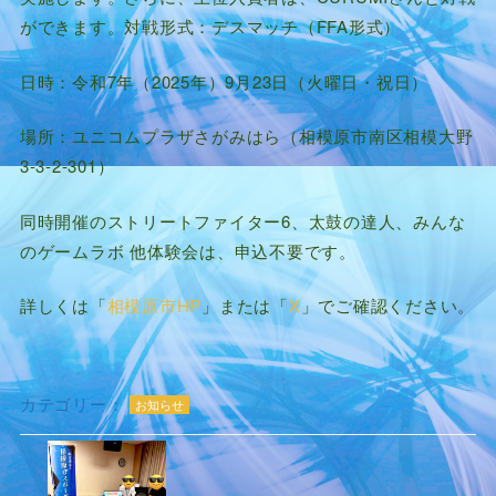
ができます。対戦形式：デスマッチ（FFA形式）
日時：令和7年（2025年）9月23日（火曜日・祝日）
場所：ユニコムプラザさがみはら（相模原市南区相模大野
3-3-2-301）
同時開催のストリートファイター6、太鼓の達人、みんな
のゲームラボ 他体験会は、申込不要です。
詳しくは「
相模原市HP
」または「
X
」でご確認ください。
カテゴリー：
お知らせ